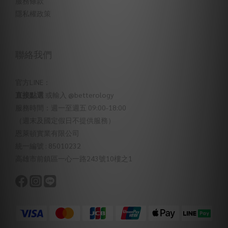
服務條款
隱私權政策
聯絡我們
官方LINE：
直接點選
或輸入 @betterology
服務時間：週一至週五 09:00-18:00
（週末及國定假日不提供服務）
恩萊頓實業有限公司
統一編號 : 85010232
高雄市前鎮區一心一路243號10樓之1