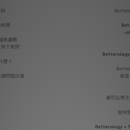
更好
Bettero
過程裡
Bet
-o
越來越難
人停下來問
Betterolo
什麼？
Bett
，從這個問題出發
卻是
都可以專注
如何
Betterology = T