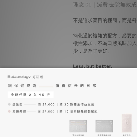
理念 01｜減費 去除無效
不是追求盲目的極簡，而是科
簡化過於複雜的配方，必要的
徵性添加，不為口感風味加入
少，是為了更好。
Less, but better.