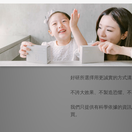
理念 02｜減慮 減少資訊
我們相信，焦慮不該成為被利
市面上許多保健食品，透過誇
「吃了就會改變」，甚至放大
好研所選擇用更誠實的方式溝
不誇大效果、不製造恐懼、不
我們只提供有科學依據的資訊
買。