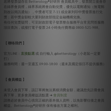
若將發票儲存在 Betterology®好研所 會員載具中，發票開立後會存
在綠界會員裡，綠界系統將會自動兌獎，優先以電郵通知（無電郵
則改以簡訊通知），中獎者可至 7-11 或全家列印中獎發票進行兌
獎；若中獎金額較大要到財政部指定金融機構兌換。
有任何兌獎疑問，可至財政部電子發票整合服務平台常見問答服務
項目查詢，或撥打電子發票 24 小時免付費專線 0800-521-988。
【 聯络我們 】
官方LINE：
直接點選
或 自行輸入 @betterology（小老鼠一定要
打）
服務時間：週一至週五 09:00-18:00（週末及國定假日不提供服務）
【 會員權益 】
未登入會員下單，該訂單將無法累積消費金額，建議您先註冊會員
再下單，更多會員權益請點選 ➜
會員制度
請務必於會員中心填寫正確的基本個人資料，以免影響往後之會員
權益。Betterology®好研所 保有修改方案之權利。