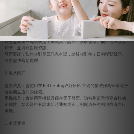
【 發票說明及相關問題 】
1. Betterology®好研所 開立電子發票，將在訂單出貨後當月開立並
寄送通知至會員資料之電子信箱。
若您需要統一編號或是手機載具，請於「索取發票」欄位選擇發票
類型，並填寫對應資訊。
發票更改：如您收到發票訊息有誤，請於收到後 7 日內聯繫我們，
將會盡快為您處理。
2. 載具歸戶
會員載具：會使用在 Betterology®好研所 官網的帳號作為寄送電子
發票開立通知的信箱。
手機載具：會使用手機載具儲存電子發票。請特別留意填寫資料的
正確性，如因資料有誤未即時通知更正，相關責任將由消費者自行
承擔。
3. 中獎兌領