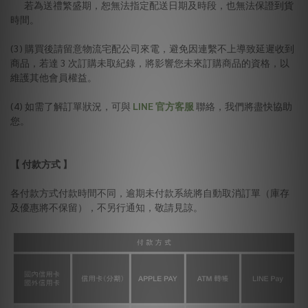
若為送禮繁盛期，恕無法指定配送日期及時段，也無法保證到貨
時間。
(3) 購買後請留意物流宅配公司來電，避免因連繫不上導致延遲收到
商品，若達 3 次訂購未取紀錄，將影響您未來訂購商品的資格，以
維護其他會員權益。
(4) 如需了解訂單狀況，可與
LINE 官方客服
聯絡，我們將盡快協助
您。
【 付款方式 】
各付款方式付款時間不同，逾期未付款系統將自動取消訂單（庫存
及優惠將不保留），不另行通知，敬請見諒。