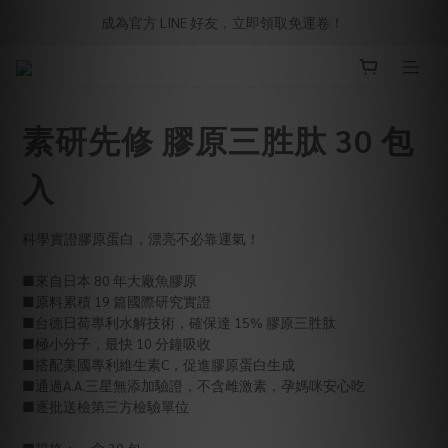
成為官方 LINE 好友，立即領取免運卷！ 
素研先修 膠原三胜肽 30 包
入
科學實證膠原蛋白，漂亮不必靠運氣！
■來自日本 80 年大廠魚膠原
■原料累積 19 篇國際研究實證
■台德日荷專利水解技術，確保達 15% 膠原三胜肽
■極小分子，最快 10 分鐘吸收
■搭配美國專利維生素C，促進膠原蛋白生成
■通過A.A.三星無添加驗證，不含雌激素，孕媽咪安心吃
■逐批送檢第三方檢驗單位
■規格：一盒 30 包