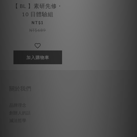
【 BL 】素研先修・
10 日體驗組
NT$1
NT$689
加入購物車
關於我們
品牌理念
創辦人的話
減法哲學