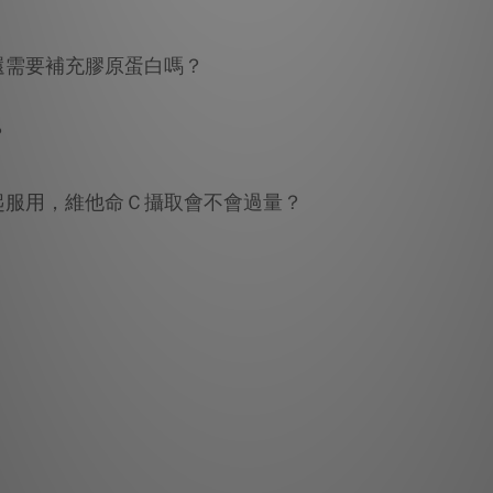
還需要補充膠原蛋白嗎？
？
起服用，維他命Ｃ攝取會不會過量？