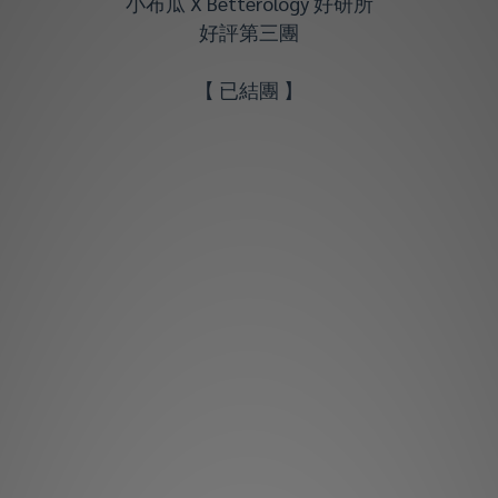
小布瓜 X Betterology 好研所
好評第三團
【 已結團 】