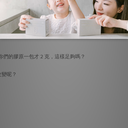
何保存呢?
？
你們的膠原一包才 2 克，這樣足夠嗎？
改變呢？