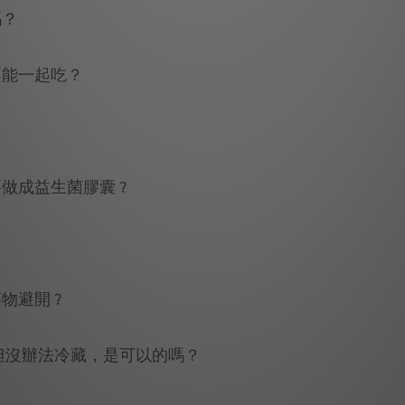
嗎？
不能一起吃？
做成益生菌膠囊 ?
物避開 ?
但沒辦法冷藏，是可以的嗎？