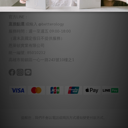
聯絡我們
官方LINE：
直接點選
或輸入 @betterology
服務時間：週一至週五 09:00-18:00
（週末及國定假日不提供服務）
恩萊頓實業有限公司
統一編號 : 85010232
高雄市前鎮區一心一路243號10樓之1
提醒您，我們不會以電話或簡訊方式通知變更付款方式。