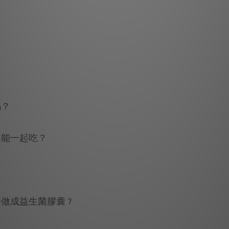
嗎？
不能一起吃？
做成益生菌膠囊 ?