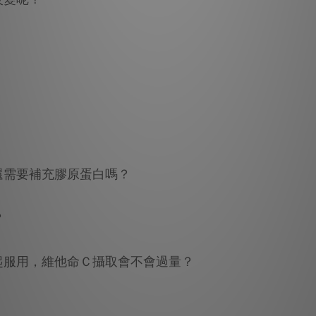
還需要補充膠原蛋白嗎？
？
起服用，維他命Ｃ攝取會不會過量？