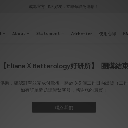
成為官方 LINE 好友，立即領取免運卷！ 
l
About
Statement
F
/drbetter
使用心得
【ElianeＸBetterology好研所】 團購結
供應，確認訂單並完成付款後，將於 3-5 個工作日內出貨（工
如有訂單問題請聯繫客服，感謝您的購買！
聯絡我們