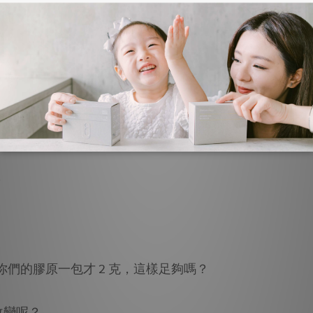
何保存呢?
？
你們的膠原一包才 2 克，這樣足夠嗎？
改變呢？