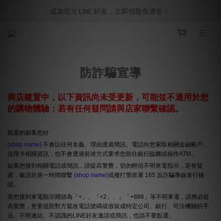
成為官方 LINE 好友，立即領取免運卷！ 
防詐騙宣導
商店建置中，以下資訊尚未受更新，可能並不適用於您
的購物體驗；若有任何疑問請與店家聯繫確認。
親愛的顧客您好
{shop name}
不會以任何名義、理由透過簡訊、電話向您索取相關金融帳戶、
信用卡相關資訊，也不會透過前述方式要求您前往銀行臨櫃或操作ATM。
如果您接到相關電話或簡訊，請提高警覺，切勿輕信不明來電指示，若有疑
慮，敬請於第一時間聯繫
{shop name}
或撥打警政署 165 反詐騙專線進行確
認。
當您接到來電顯示開頭為「+」、「+2」、」「+886」等不明來電，請務必提
高警覺，更要提防對方竄改電話號碼或假裝成特定公司、銀行、司法機關的手
法。不明連結、不認識的LINE好友邀請或簡訊，也請不要點選。