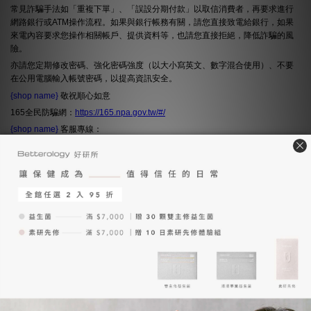
常見詐騙手法如「重複下單」、「誤設分期付款」以取信消費者，再要求進行
網路銀行或ATM操作流程。如果與銀行帳務有關，請您直接致電給銀行，如果
來電內容要求您操作相關帳戶、提供資料等，也請您直接拒絕，降低詐騙的風
險。
亦請您定期修改密碼、強化密碼強度（以大小寫英文、數字混合使用）、不要
在公用電腦輸入帳號密碼，以提高資訊安全。
{shop name}
敬祝順心如意
165全民防騙網：
https://165.npa.gov.tw/#/
{shop name}
客服專線：
{shop name}
Line@帳號：
{shop name}
客服信箱：
關於我們
品牌理念
創辦人的話
減法哲學